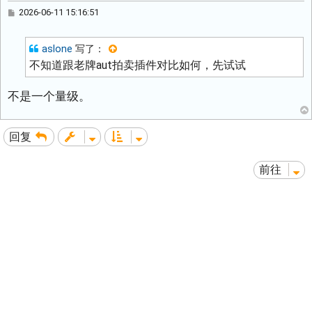
帖
2026-06-11 15:16:51
子
aslone
写了：
不知道跟老牌aut拍卖插件对比如何，先试试
不是一个量级。
回复
前往