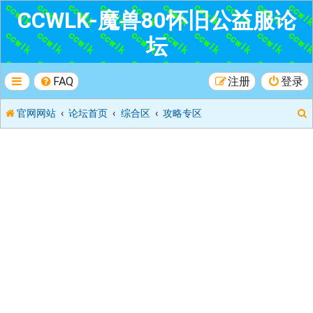
CCWLK-魔兽80怀旧公益服论
坛
FAQ
注册
登录
官网网站
论坛首页
综合区
攻略专区