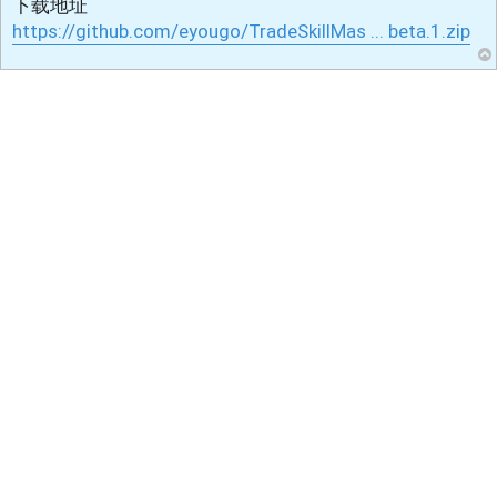
下载地址
https://github.com/eyougo/TradeSkillMas ... beta.1.zip