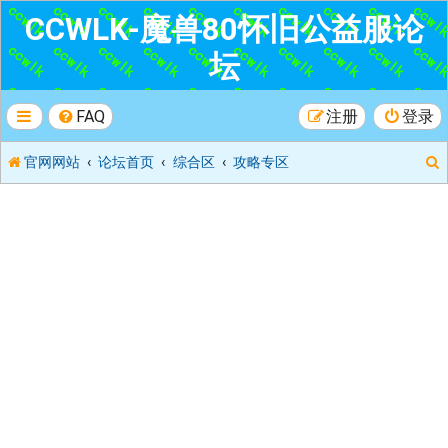
CCWLK-魔兽80怀旧公益服论
坛
FAQ
注册
登录
官网网站
论坛首页
综合区
攻略专区