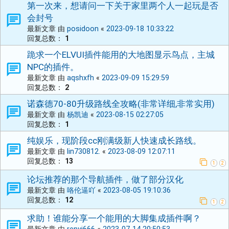
第一次来，想请问一下关于家里两个人一起玩是否
会封号
最新文章 由
posidoon
«
2023-09-18 10:33:22
回复总数：
1
跪求一个ELVUI插件能用的大地图显示鸟点，主城
NPC的插件。
最新文章 由
aqshxfh
«
2023-09-09 15:29:59
回复总数：
2
诺森德70-80升级路线全攻略(非常详细,非常实用)
最新文章 由
杨凯迪
«
2023-08-15 02:27:05
回复总数：
1
纯娱乐，现阶段cc刚满级新人快速成长路线。
最新文章 由
lin730812.
«
2023-08-09 12:07:11
回复总数：
13
1
2
论坛推荐的那个导航插件，做了部分汉化
最新文章 由
咯伦逼吖
«
2023-08-05 19:10:36
回复总数：
12
1
2
求助！谁能分享一个能用的大脚集成插件啊？