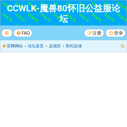
CCWLK-魔兽80怀旧公益服论
坛
FAQ
注册
登录
官网网站
论坛首页
反馈区
BUG反馈