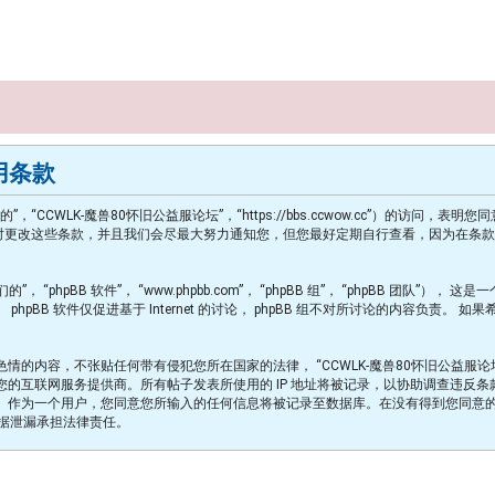
使用条款
们的”，“CCWLK-魔兽80怀旧公益服论坛”，“https://bbs.ccwow.cc”）
能随时更改这些条款，并且我们会尽最大努力通知您，但您最好定期自行查看，因为在条款更改
“phpBB 软件”， “www.phpbb.com”， “phpBB 组”， “phpBB 团队”）， 这是一
phpBB 软件仅促进基于 Internet 的讨论， phpBB 组不对所讨论的内容负责。 如果
的内容，不张贴任何带有侵犯您所在国家的法律， “CCWLK-魔兽80怀旧公益服
联网服务提供商。所有帖子发表所使用的 IP 地址将被记录，以协助调查违反条款的事
作为一个用户，您同意您所输入的任何信息将被记录至数据库。在没有得到您同意的前提
的数据泄漏承担法律责任。