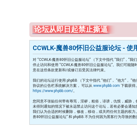
论坛从即日起禁止撕逼
CCWLK-魔兽80怀旧公益服论坛 - 
对 “CCWLK-魔兽80怀旧公益服论坛” （下文中指代 “我们”，“我
停止访问和使用 “CCWLK-魔兽80怀旧公益服论坛”。我们可
意在这些条款更新和/或修订后受其法律约束。
我们的论坛运行使用 phpBB （下文中指代 “他们”， “他方”， “他们的”， 
协议的公告栏系统解决方案， 可以从
www.phpbb.com
下载获得。 
https://www.phpbb.com/
。
您同意不张贴任何带有辱骂，淫秽，粗俗，诽谤，仇恨，威胁，色情
未得到通知的情况下被永远禁止访问这个论坛，若有必要会通知您的互
我们认为合适的时候删除，修改，移动，或关闭任何主题的权力。
兽80怀旧公益服论坛” 和 phpBB 不为任何因为黑客行为导致