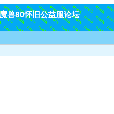
K-魔兽80怀旧公益服论坛
家