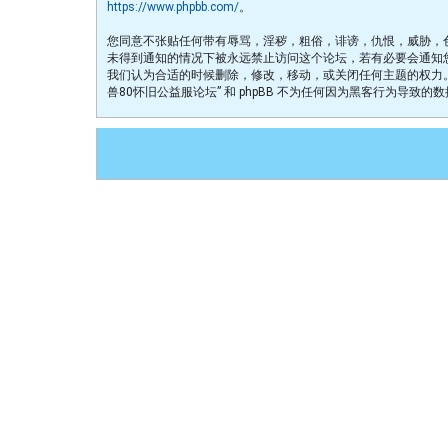
https://www.phpbb.com/
。
您同意不张贴任何带有辱骂，淫秽，粗俗，诽谤，仇恨，威胁，色情
未得到通知的情况下被永远禁止访问这个论坛，若有必要会通知您的互
我们认为合适的时候删除，修改，移动，或关闭任何主题的权力。
兽80怀旧公益服论坛” 和 phpBB 不为任何因为黑客行为导致