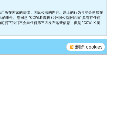
论坛” 所在国家的法律，国际公法的内容。以上的行为可能会使您在
件。您同意 “CCWLK-魔兽80怀旧公益服论坛” 具有在任何
下我们不会向任何第三方发布这些信息，但是 “CCWLK-魔
删除 cookies