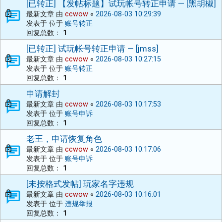
[已转正] 【发帖标题】试玩帐号转正申请 — [黑胡椒]
最新文章 由
ccwow
«
2026-08-03 10:29:39
发表于 位于
账号转正
回复总数：
1
[已转正] 试玩帐号转正申请 — [jmss]
最新文章 由
ccwow
«
2026-08-03 10:27:15
发表于 位于
账号转正
回复总数：
1
申请解封
最新文章 由
ccwow
«
2026-08-03 10:17:53
发表于 位于
账号申诉
回复总数：
1
老王，申请恢复角色
最新文章 由
ccwow
«
2026-08-03 10:17:06
发表于 位于
账号申诉
回复总数：
1
[未按格式发帖] 玩家名字违规
最新文章 由
ccwow
«
2026-08-03 10:16:01
发表于 位于
违规举报
回复总数：
1