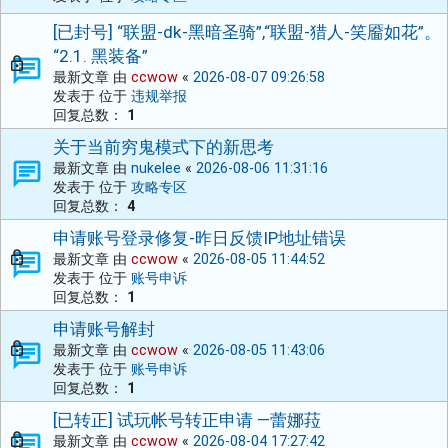
[已封号] “联盟-dk-黑暗圣骑”,“联盟-猎人-笑靥如花”。
“2.1. 黑装备”
最新文章 由
ccwow
«
2026-08-07 09:26:58
发表于 位于
违规举报
回复总数：
1
关于当前穷鬼模式下的新思考
最新文章 由
nukelee
«
2026-08-06 11:31:16
发表于 位于
攻略专区
回复总数：
4
申请账号登录修复-昨日反馈IP地址错误
最新文章 由
ccwow
«
2026-08-05 11:44:52
发表于 位于
账号申诉
回复总数：
1
申请账号解封
最新文章 由
ccwow
«
2026-08-05 11:43:06
发表于 位于
账号申诉
回复总数：
1
[已转正] 试玩帐号转正申请 —蕾娜菈
最新文章 由
ccwow
«
2026-08-04 17:27:42