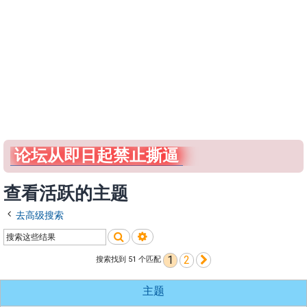
论坛从即日起禁止撕逼
查看活跃的主题
去高级搜索
搜索
高级搜索
1
2
下一页
搜索找到 51 个匹配
主题