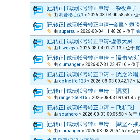
[已转正] 试玩帐号转正申请 — 杂役弟子
由
我爱吃毛豆1
»
2026-08-04 00:58:55
» 
[已转正] 试玩帐号转正申请—金属丶翅膀
由
supersu
»
2026-08-04 11:48:28
» 位于
[已转正] 试玩帐号转正申请-虚假大厨
由
hjwgvgv
»
2026-08-04 01:21:13
» 位于
[已转正] 试玩帐号转正申请 — [暴击光头]
由
qiumanger
»
2026-07-31 23:47:16
» 位
[已转正] 试玩帐号转正申请 — [光之吟唱]
由
dotnetfei123
»
2026-08-03 09:42:17
» 
[已转正] 试玩帐号转正申请 — [靐烎]
由
ranger250416
»
2026-08-03 09:08:08
»
[已转正] 试玩帐号转正申请 — [飞机飞]
由
soarhero
»
2026-08-03 09:05:58
» 位于
[已转正] 试玩帐号转正申请 — [武坚不摧
由
qiumanger
»
2026-08-03 20:54:57
» 位