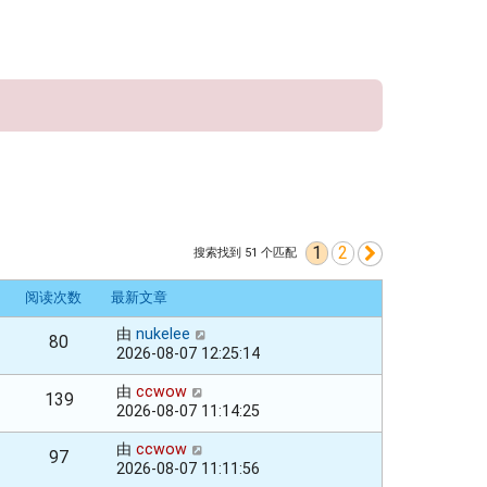
1
2
下一页
搜索找到 51 个匹配
阅读次数
最新文章
由
nukelee
80
2026-08-07 12:25:14
由
ccwow
139
2026-08-07 11:14:25
由
ccwow
97
2026-08-07 11:11:56