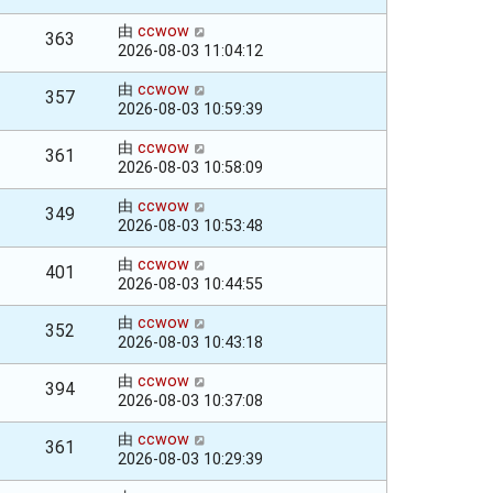
由
ccwow
363
2026-08-03 11:04:12
由
ccwow
357
2026-08-03 10:59:39
由
ccwow
361
2026-08-03 10:58:09
由
ccwow
349
2026-08-03 10:53:48
由
ccwow
401
2026-08-03 10:44:55
由
ccwow
352
2026-08-03 10:43:18
由
ccwow
394
2026-08-03 10:37:08
由
ccwow
361
2026-08-03 10:29:39