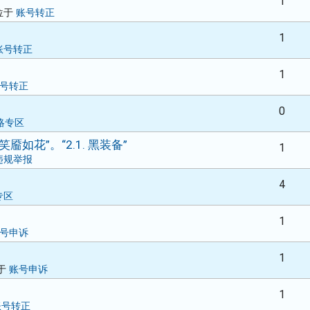
1
位于
账号转正
1
账号转正
1
号转正
0
略专区
笑靥如花”。“2.1. 黑装备”
1
违规举报
4
专区
1
号申诉
1
位于
账号申诉
1
账号转正