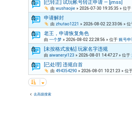
[已转正] 试玩帐号转正申请 — [jmss]
由
wushaojie
»
2026-07-30 19:35:35
» 位
申请解封
由
zhutao1221
»
2026-08-02 22:33:06
» 
老王，申请恢复角色
由
一个梦
»
2026-08-02 22:28:56
» 位于
账号申
[未按格式发帖] 玩家名字违规
由
aiwaneryi123
»
2026-08-01 14:47:27
» 位于
[已处理] 违规自首
由
494354290
»
2026-08-01 10:21:23
» 位
去高级搜索