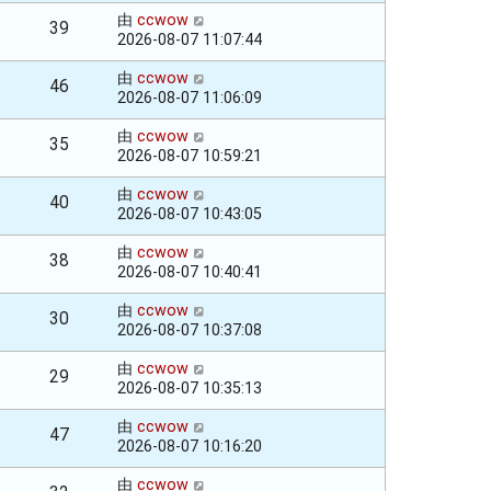
由
ccwow
39
2026-08-07 11:07:44
由
ccwow
46
2026-08-07 11:06:09
由
ccwow
35
2026-08-07 10:59:21
由
ccwow
40
2026-08-07 10:43:05
由
ccwow
38
2026-08-07 10:40:41
由
ccwow
30
2026-08-07 10:37:08
由
ccwow
29
2026-08-07 10:35:13
由
ccwow
47
2026-08-07 10:16:20
由
ccwow