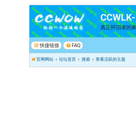
CCWL
真正怀旧者的
快捷链接
FAQ
官网网站
论坛首页
搜索
查看活跃的主题