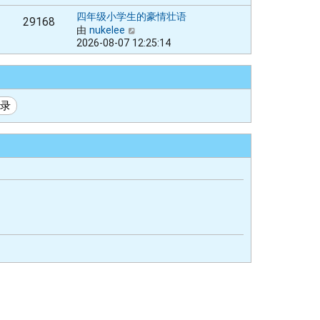
最
四年级小学生的豪情壮语
29168
新
由
nukelee
查
帖
2026-08-07 12:25:14
看
子
最
新
帖
子