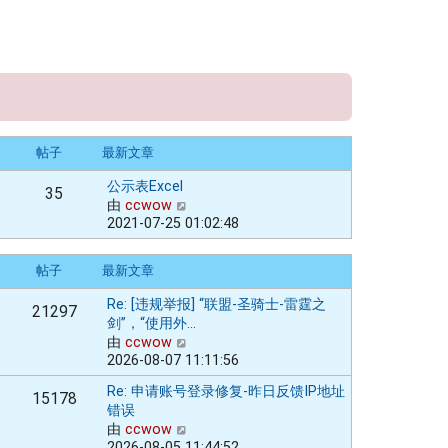
帖子
最新文章
公示表Excel
35
由
ccwow
查
2021-07-25 01:02:48
看
最
新
帖子
最新文章
帖
子
Re: [违规举报] “联盟-圣骑士-雷霆之
21297
剑”，“使用外…
由
ccwow
查
2026-08-07 11:11:56
看
最
Re: 申请账号登录修复-昨日反馈IP地址
15178
新
错误
帖
由
ccwow
查
子
2026-08-05 11:44:52