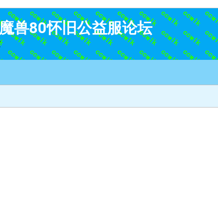
K-魔兽80怀旧公益服论坛
家