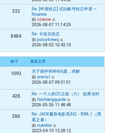
看
最
Re: [申请转正] 试玩帐号转正申请 —
332
新
Roanne
帖
由
ccwow
查
子
2026-08-07 11:14:25
看
最
Re: 卡攻击状态
8484
新
由
poiuytrewq
查
帖
2026-08-02 10:42:10
看
子
最
新
帖子
最新文章
帖
子
关于插件和WA问题，求解
1093
由
snetst
查
2026-08-07 09:31:51
看
最
Re: 一个人的CC之旅（六） 如果当时
新
428
由
feichangquede
帖
查
2026-05-26 11:48:48
子
看
最
Re: JACK魔兽电影系列2－BWL I （黑
286
新
翼之巢）
帖
由
nukelee
查
子
2023-04-15 12:28:12
看